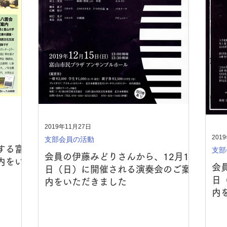
2019年11月27日
201
支部会員の活動
する富
支部
会員の伊藤みどりさんから、12月15
内をい
会
日（日）に開催される演奏会のご案
日
内をいただきました
内