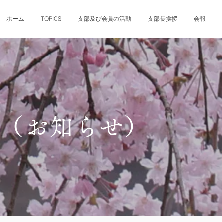
ホーム
TOPICS
支部及び会員の活動
支部長挨拶
会報
報（お知らせ）