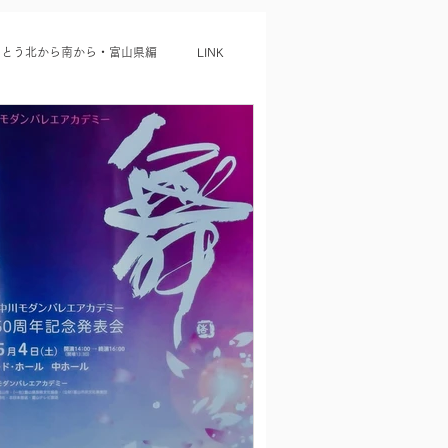
っとう北から南から・富山県編
LINK