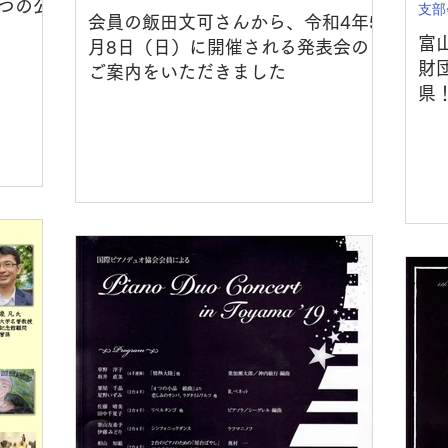
つの公
支部
会員の飯田文可さんから、令和4年5
富
月8日（日）に開催される発表会の
財
ご案内をいただきました
県