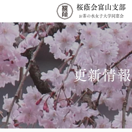
桜蔭会富山支部
お茶の水女子大学同窓会
​更新情