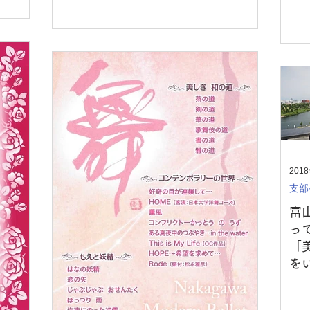
201
支部
富
っ
「
を