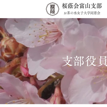
桜蔭会富山支部
お茶の水女子大学同窓会
​支部役