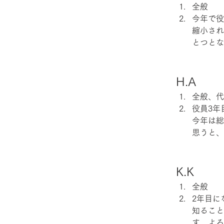
全般
今年で役
縮小され
とつとな
H.A
全般、代
役員3年
今年は総
思うと、
K.K
全般
2年目に
知ること
す。よろ