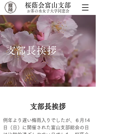
桜蔭会富山支部
お茶の水女子大学同窓会
​支部長挨拶
支部長挨拶
例年より遅い梅雨入りでしたが、６月14
日（日）に開催された富山支部総会の日