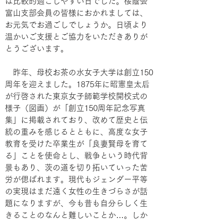
は比較的過ごしやすい日でした。桜蔭会
富山支部会員の皆様におかれましては、
お元気でお過ごしでしょうか。日頃より
温かいご支援とご協力をいただきありが
とうございます。
　昨年、母校お茶の水女子大学は創立150
周年を迎えました。1875年に昭憲皇太后
が行啓された東京女子師範学校開校式の
様子（図画）が「創立150周年記念写真
集」に掲載されており、改めて歴史と伝
統の重みを感じるとともに、高度な女子
教育を受けた卒業生が「良妻賢母を育て
る」ことを使命とし、戦争という時代背
景もあり、茨の道を切り拓いていった苦
労が偲ばれます。現代もジェンダー平等
の実現はまだ遠く女性の生きづらさが話
題になりますが、今も昔も自分らしく生
きることのなんと難しいことか…。しか