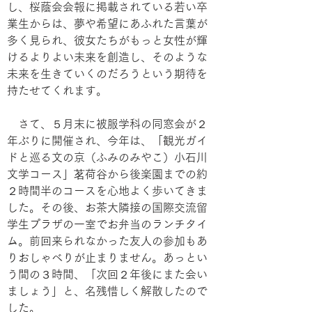
し、桜蔭会会報に掲載されている若い卒
業生からは、夢や希望にあふれた言葉が
多く見られ、彼女たちがもっと女性が輝
けるよりよい未来を創造し、そのような
未来を生きていくのだろうという期待を
持たせてくれます。
　さて、５月末に被服学科の同窓会が２
年ぶりに開催され、今年は、「観光ガイ
ドと巡る文の京（ふみのみやこ）小石川
文学コース」茗荷谷から後楽園までの約
２時間半のコースを心地よく歩いてきま
した。その後、お茶大隣接の国際交流留
学生プラザの一室でお弁当のランチタイ
ム。前回来られなかった友人の参加もあ
りおしゃべりが止まりません。あっとい
う間の３時間、「次回２年後にまた会い
ましょう」と、名残惜しく解散したので
した。