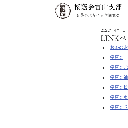
桜蔭会富山支部
お茶の水女子大学同窓会
2022年4月1日
LINK
お茶の水
桜蔭会
桜蔭会北
桜蔭会神
桜蔭会埼
桜蔭会東
桜蔭会兵