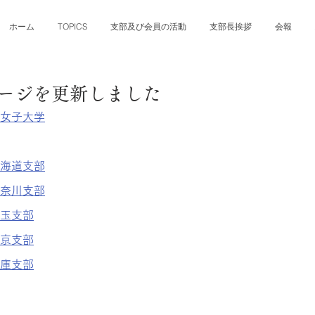
ホーム
TOPICS
支部及び会員の活動
支部長挨拶
会報
ページを更新しました
女子大学
海道支部
奈川支部
玉支部
京支部
庫支部