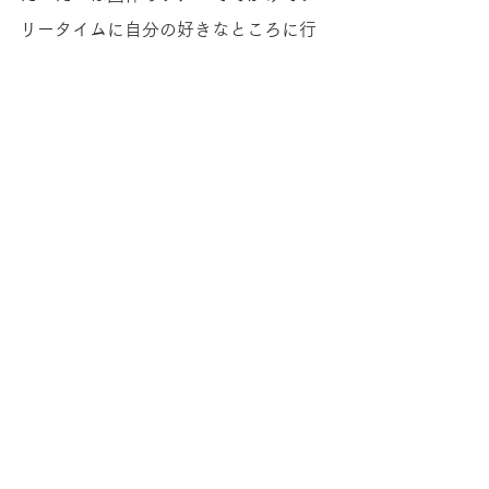
リータイムに自分の好きなところに行
くことにしているの。たとえばエクサ
ンプロバンスに行ったときは、大概の
人はセザンヌのアトリエなんか行くけ
ど、わたしは一人でバスに乗ってヴィ
クトル・ヴァサルリ※４のヴァサルリ
センターに行きました。美術館に作品
があるから行きたいなと思ってね。そ
ういう日本人があまり行かないところ
は、日本語ガイドなどはなくって英語
で聞くことになるんですけどね。みな
さんも、ぜひ、何かで機会があった場
合は逃さずに思い切ってつかまえて行
ったほうがいいですよ。」 