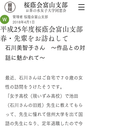
桜蔭会富山支部
お茶の水女子大学同窓会
管理者 桜蔭会富山支部
2018年4月1日
平成25年度桜蔭会富山支部
春・先輩をお訪ねして
石川美智子さん　〜作品との対
話に魅かれて〜
最近、石川さんはご自宅で７０歳の女
性の訪問をうけたそうです。 
「女子高校（現いずみ高校）で池田
（石川さんの旧姓）先生に教えてもら
って、先生に憧れて信州大学を出て国
語の先生になり、定年退職したので今