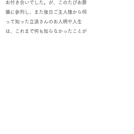
お付き合いでした。が、このたびお葬
儀に参列し、また後日ご主人様から伺
って知った立浪さんのお人柄や人生
は、これまで何も知らなかったことが
申し訳ないほど衝撃的でした。
大らかで温かく謙虚なかたである一
方、ご自分の主義や生き方に反するこ
とには妥協しない芯の強さを秘めたか
たであったこと。教師として、学生に
は限りない愛情を注ぐ反面、教えは大
変厳しく、レポートや論文など通常の
授業は「書かせる」ことを重視し、納
得いくまで書き直しさせる・・・とい