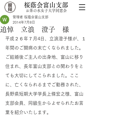
桜蔭会富山支部
お茶の水女子大学同窓会
管理者 桜蔭会富山支部
2014年7月8日
追悼 立浪 澄子 様
平成２６年７月4日、立浪澄子様が、１
年間のご闘病の末亡くなられました。
ご結婚後ご主人の出身地、富山に移り
住まれ、長年富山支部との関わりをと
ても大切にしてこられました。ここ
に、亡くなられるまでご勤務された、
長野県短期大学学長上條宏之様、富山
支部会員、同級生からよせられたお言
葉を紹介いたします。