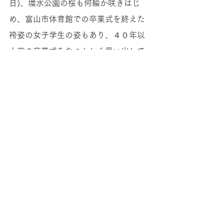
日)、環水公園の桜も何輪か咲きはじ
め、富山市体育館での卒業式を終えた
袴姿の女子学生の姿もあり、４０年以
上前の卒業式をなつかしく思い出して
おりました。
昨年の総会は新型コロナウィルス感染
症拡大の防止のために、書面総会とし
ました。今年は、コロナの状況を踏ま
えつつ例年通り開催したいと考えてい
ます。コロナとの生活はまだ続くと思
われますがリアルとウエブサイトや会
報でのつながりがさらに広がってほし
いと思っています。ぜひとも会員の皆