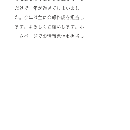
だけで一年が過ぎてしまいまし
た。今年は主に会報作成を担当し
ます。よろしくお願いします。ホ
ームページでの情報発信も担当し
ています。なにか情報があればお
寄せください。
K.K
全般
2021年度より新たなご縁を大切に
したいという思いで微力ながら役
員を引き受けました。同窓の富山
支部の皆様との交流のパイプ役に