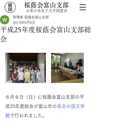
桜蔭会富山支部
お茶の水女子大学同窓会
管理者 桜蔭会富山支部
2013年6月9日
平成25年度桜蔭会富山支部総
会
６月９日（日）に桜蔭会富山支部の平
成25年度総会が富山市の
高志の国文学
館
で行われました。