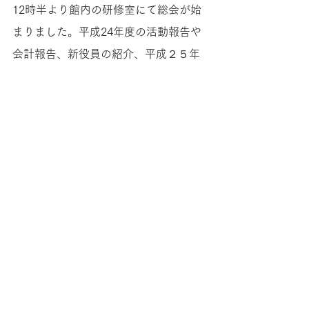
12時半より館内の研修室にて総会が始
まりました。平成24年度の活動報告や
会計報告、新役員の紹介、平成２５年
度の活動予定も報告されました。引き
続き、イタリアンレストラン
「ラ・ベ
ットラ・ダ・オチアイ・トヤマ」
で懇
親会が開かれ、楽しい一時を過ごしま
した。（ 19名参加）
総会については、会報（９月発行）で
も報告されています。
富山支部の活動
© 2010 桜蔭会富山支部