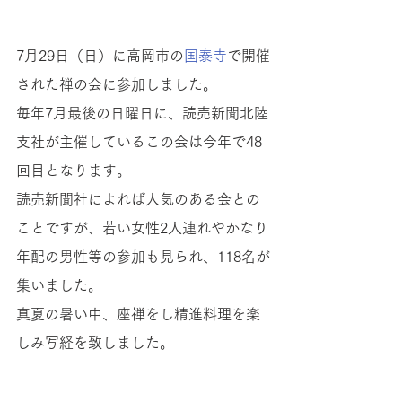
7月29日（日）に高岡市の
国泰寺
で開催
された禅の会に参加しました。
毎年7月最後の日曜日に、読売新聞北陸
支社が主催しているこの会は今年で48
回目となります。
読売新聞社によれば人気のある会との
ことですが、若い女性2人連れやかなり
年配の男性等の参加も見られ、118名が
集いました。
真夏の暑い中、座禅をし精進料理を楽
しみ写経を致しました。
座禅も写経も人生初。桜蔭会富山支部
からは3名参加と少人数でしたが、非日