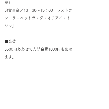
室）
3)食事会／13：30～15：00　レストラ
ン「ラ・ベットラ・ダ・オチアイ・ト
ヤマ」 
■会費
3500円あわせて支部会費1000円も集め
ます。 
■レストランの予約の関係上、5月31日
までに必ず出欠をお知らせください。 
相変わらず人気のレストランで予約が
取りにくいため期限厳守で、何とぞよ
ろしくお願いいたします。 