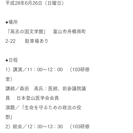
平成28年6月26日（日曜日）
●場所
「高志の国文学館」　富山市舟橋南町
2-22　　駐車場あり
●日程
1）講演／11：00～12：00　（103研修
室）
講師／森田　高氏：医師、前参議院議
員　 日本登山医学会会員
演題／「生命を守るための政治の役
割」
2）総会／12：30～13：30　（103研修