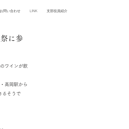
お問い合わせ
LINK
支部役員紹介
穫祭に参
のワインが飲
・高岡駅から
さるそうで