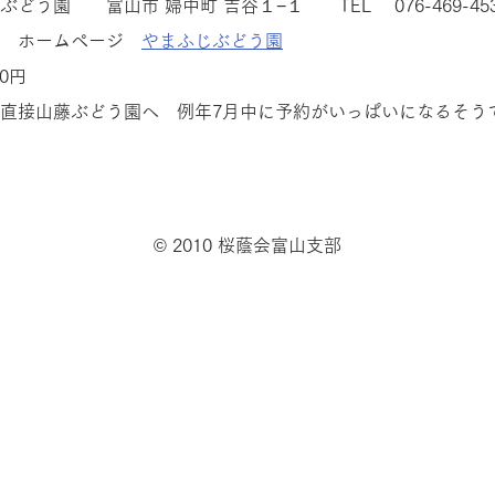
どう園　　富山市 婦中町 吉谷１−１　　TEL 　076-469-45
　ホームページ　
やまふじぶどう園
00円　　
直接山藤ぶどう園へ　例年7月中に予約がいっぱいになるそう
© 2010 桜蔭会富山支部