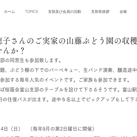
ホーム
TOPICS
支部及び会員の活動
支部長挨拶
会報
穂子さんのご実家の山藤ぶどう園の収
せんか？
部の同窓生も参加致します。
題、ぶどう棚の下でのバーベキュー、生バンド演奏、醸造途中
参加する毎年人気のイベントです。ご家族も参加できます。
ば桜蔭会富山支部のテーブルを設けて下さるそうです。富山駅
00円の往復バスが出ます。途中５名以上でピックアップもして下
14日（日）　（毎年9月の第2日曜日に開催）