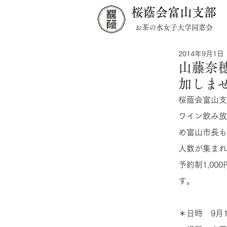
桜蔭会富山支部
お茶の水女子大学同窓会
2014年9月1日
山藤奈
加しま
桜蔭会富山支
ワイン飲み放
め富山市長も
人数が集まれ
予約制1,0
す。
＊日時　9月