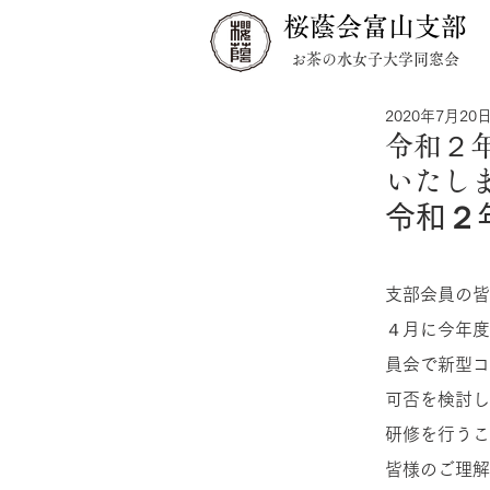
桜蔭会富山支部
お茶の水女子大学同窓会
2020年7月20
令和２
いたし
令和２
支部会員の皆
４月に今年度
員会で新型コ
可否を検討し
研修を行うこ
皆様のご理解