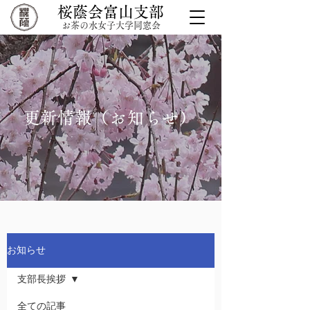
桜蔭会富山支部
お茶の水女子大学同窓会
​更新情報（お知らせ）
お知らせ
支部長挨拶
全ての記事