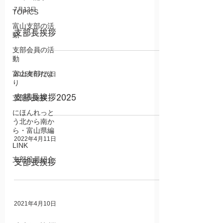
7月13日
TOPICS
富山支部の活
支部長挨拶
動
支部会員の活
動
富山支部だよ
2025年6月26日
り
支部長挨拶2025
支部長挨拶
にほんれっと
う北から南か
ら・富山県編
2022年4月11日
LINK
支部役員紹介
支部長挨拶
2021年4月10日